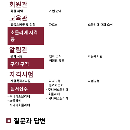
회원관
회원 혜택
가입 안내
교육관
교육스케줄 및 신청
자료실
소믈리에 대회 소식
소믈리에 자격
증
알림관
공지 사항
협회 소식
자유게시판
임원진 공간
구인 구직
자격시험
시험목적과자질
자격규정
시험규정
합격자조회
원서접수
- 주니어소믈리에
- 소믈리에
- 주니어소믈리에
- 시니어소믈리에
- 소믈리에
- 시니어소믈리에
질문과 답변