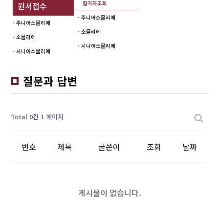
합격자조회
원서접수
- 주니어소믈리에
- 주니어소믈리에
- 소믈리에
- 소믈리에
- 시니어소믈리에
- 시니어소믈리에
질문과 답변
Total 0건
1 페이지
번호
제목
글쓴이
조회
날짜
게시물이 없습니다.