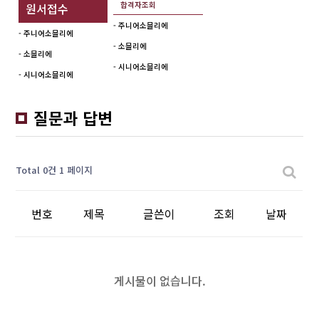
합격자조회
원서접수
- 주니어소믈리에
- 주니어소믈리에
- 소믈리에
- 소믈리에
- 시니어소믈리에
- 시니어소믈리에
질문과 답변
Total 0건
1 페이지
번호
제목
글쓴이
조회
날짜
게시물이 없습니다.