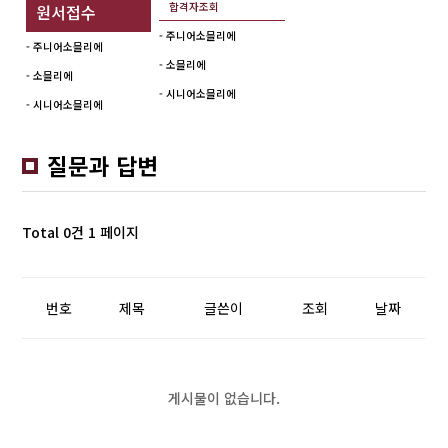
합격자조회
원서접수
- 주니어소믈리에
- 주니어소믈리에
- 소믈리에
- 소믈리에
- 시니어소믈리에
- 시니어소믈리에
질문과 답변
Total 0건
1 페이지
번호
제목
글쓴이
조회
날짜
게시물이 없습니다.