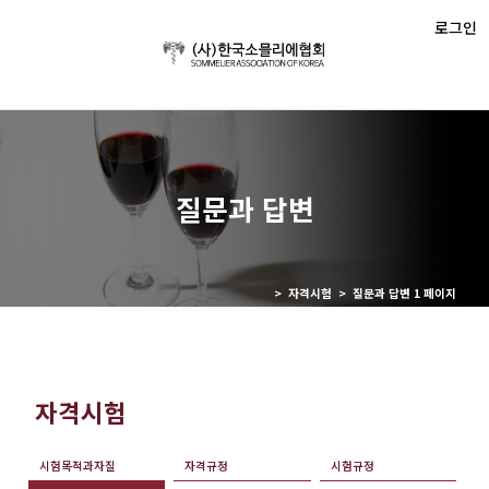
로그인
질문과 답변
> 자격시험 > 질문과 답변 1 페이지
자격시험
시험목적과자질
자격규정
시험규정