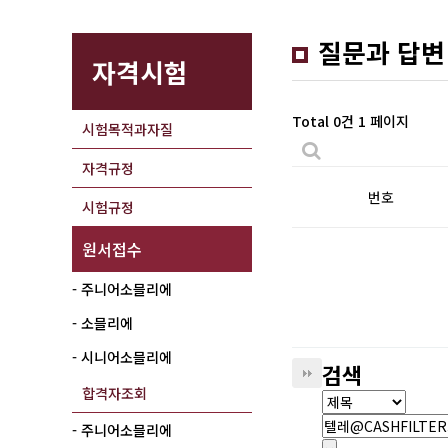
질문과 답변
자격시험
Total 0건
1 페이지
시험목적과자질
자격규정
번호
시험규정
원서접수
- 주니어소믈리에
- 소믈리에
- 시니어소믈리에
검색
합격자조회
- 주니어소믈리에