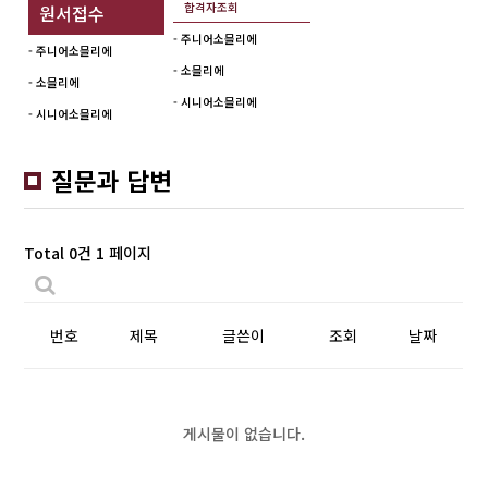
합격자조회
원서접수
- 주니어소믈리에
- 주니어소믈리에
- 소믈리에
- 소믈리에
- 시니어소믈리에
- 시니어소믈리에
질문과 답변
Total 0건
1 페이지
번호
제목
글쓴이
조회
날짜
게시물이 없습니다.