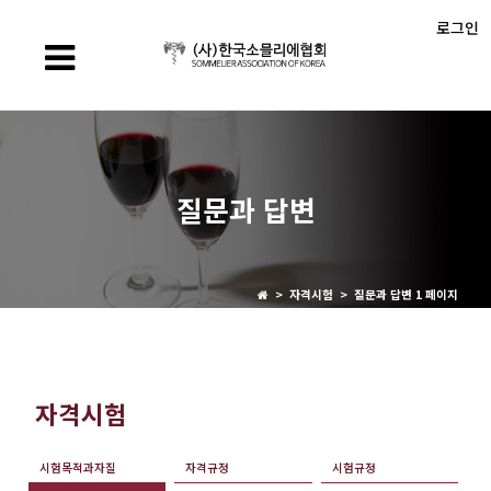
로그인
질문과 답변
> 자격시험 > 질문과 답변 1 페이지
자격시험
시험목적과자질
자격규정
시험규정