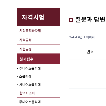
자격시험
질문과 답변
시험목적과자질
Total 0건
1 페이지
자격규정
시험규정
번호
원서접수
- 주니어소믈리에
- 소믈리에
- 시니어소믈리에
합격자조회
- 주니어소믈리에