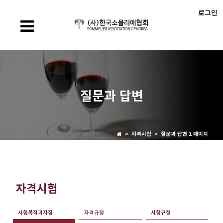
로그인
질문과 답변
> 자격시험 > 질문과 답변 1 페이지
자격시험
시험목적과자질
자격규정
시험규정