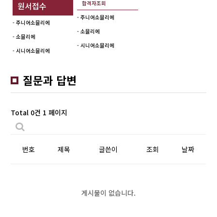
합격자조회
원서접수
- 주니어소믈리에
- 주니어소믈리에
- 소믈리에
- 소믈리에
- 시니어소믈리에
- 시니어소믈리에
질문과 답변
Total 0건
1 페이지
번호
제목
글쓴이
조회
날짜
게시물이 없습니다.