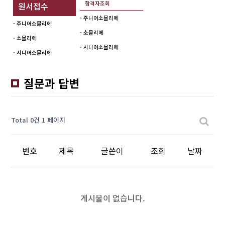
합격자조회
원서접수
- 주니어소믈리에
- 주니어소믈리에
- 소믈리에
- 소믈리에
- 시니어소믈리에
- 시니어소믈리에
질문과 답변
Total 0건
1 페이지
번호
제목
글쓴이
조회
날짜
게시물이 없습니다.