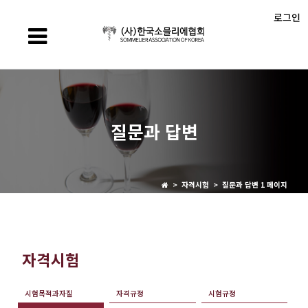
로그인
질문과 답변
> 자격시험 > 질문과 답변 1 페이지
자격시험
시험목적과자질
자격규정
시험규정