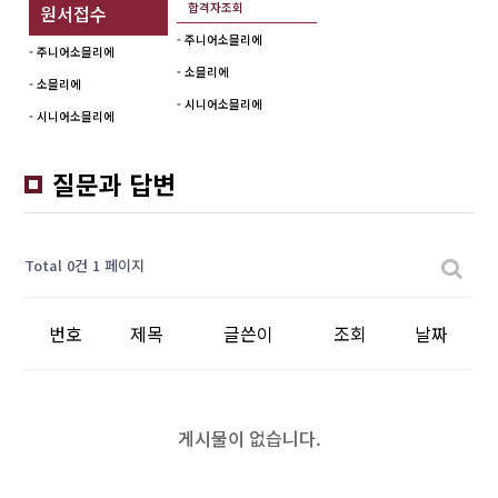
합격자조회
원서접수
- 주니어소믈리에
- 주니어소믈리에
- 소믈리에
- 소믈리에
- 시니어소믈리에
- 시니어소믈리에
질문과 답변
Total 0건
1 페이지
번호
제목
글쓴이
조회
날짜
게시물이 없습니다.