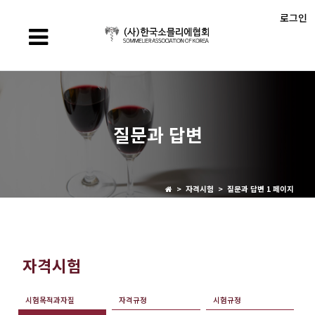
로그인
질문과 답변
> 자격시험 > 질문과 답변 1 페이지
자격시험
시험목적과자질
자격규정
시험규정