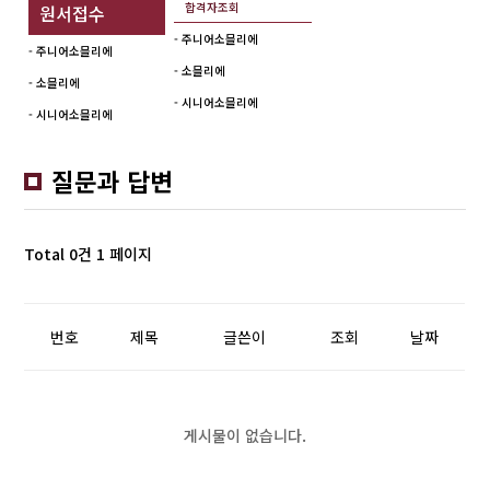
합격자조회
원서접수
- 주니어소믈리에
- 주니어소믈리에
- 소믈리에
- 소믈리에
- 시니어소믈리에
- 시니어소믈리에
질문과 답변
Total 0건
1 페이지
번호
제목
글쓴이
조회
날짜
게시물이 없습니다.