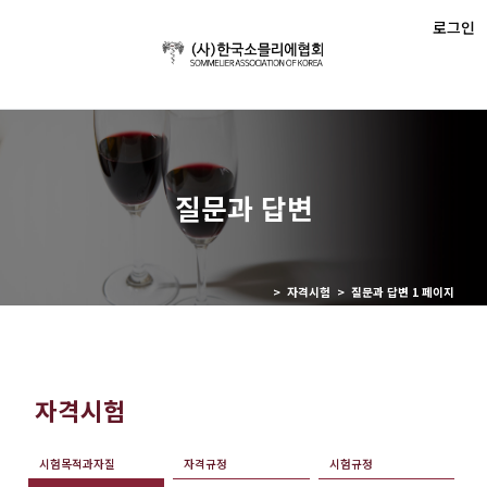
로그인
질문과 답변
> 자격시험 > 질문과 답변 1 페이지
자격시험
시험목적과자질
자격규정
시험규정