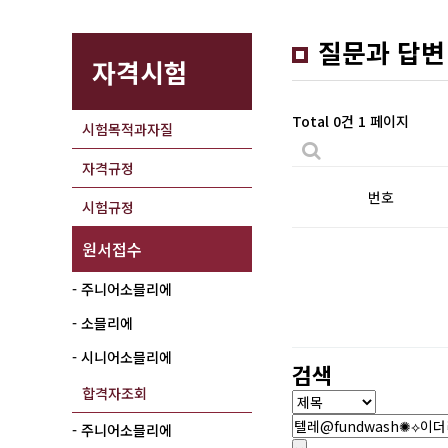
질문과 답변
자격시험
Total 0건
1 페이지
시험목적과자질
자격규정
번호
시험규정
원서접수
- 주니어소믈리에
- 소믈리에
- 시니어소믈리에
검색
합격자조회
- 주니어소믈리에