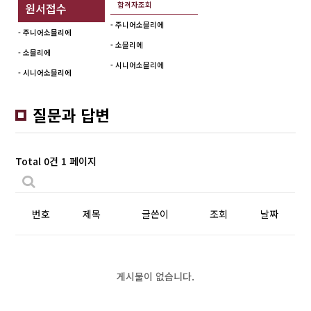
합격자조회
원서접수
- 주니어소믈리에
- 주니어소믈리에
- 소믈리에
- 소믈리에
- 시니어소믈리에
- 시니어소믈리에
질문과 답변
Total 0건
1 페이지
번호
제목
글쓴이
조회
날짜
게시물이 없습니다.