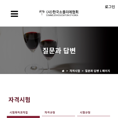
로그인
질문과 답변
> 자격시험 > 질문과 답변 1 페이지
자격시험
시험목적과자질
자격규정
시험규정