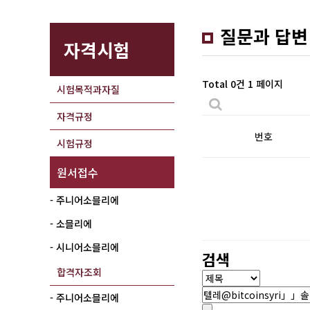
질문과 답변
자격시험
Total 0건
1 페이지
시험목적과자질
자격규정
번호
시험규정
원서접수
- 주니어소믈리에
- 소믈리에
- 시니어소믈리에
검색
합격자조회
- 주니어소믈리에