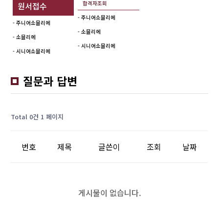
합격자조회
원서접수
- 주니어소믈리에
- 주니어소믈리에
- 소믈리에
- 소믈리에
- 시니어소믈리에
- 시니어소믈리에
질문과 답변
Total 0건
1 페이지
번호
제목
글쓴이
조회
날짜
게시물이 없습니다.