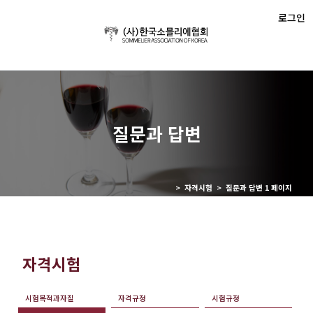
로그인
질문과 답변
> 자격시험 > 질문과 답변 1 페이지
자격시험
시험목적과자질
자격규정
시험규정