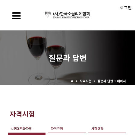
로그인
질문과 답변
> 자격시험 > 질문과 답변 1 페이지
자격시험
시험목적과자질
자격규정
시험규정