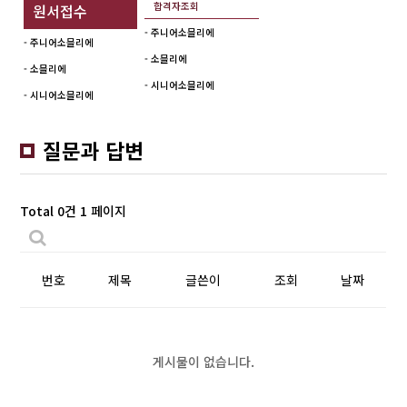
합격자조회
원서접수
- 주니어소믈리에
- 주니어소믈리에
- 소믈리에
- 소믈리에
- 시니어소믈리에
- 시니어소믈리에
질문과 답변
Total 0건
1 페이지
번호
제목
글쓴이
조회
날짜
게시물이 없습니다.