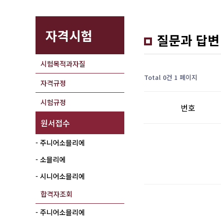
자격시험
질문과 답변
시험목적과자질
Total 0건
1 페이지
자격규정
시험규정
번호
원서접수
- 주니어소믈리에
- 소믈리에
- 시니어소믈리에
합격자조회
- 주니어소믈리에