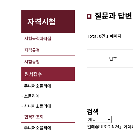
질문과 답변
자격시험
Total 0건
1 페이지
시험목적과자질
자격규정
번호
시험규정
원서접수
- 주니어소믈리에
- 소믈리에
- 시니어소믈리에
검색
합격자조회
- 주니어소믈리에