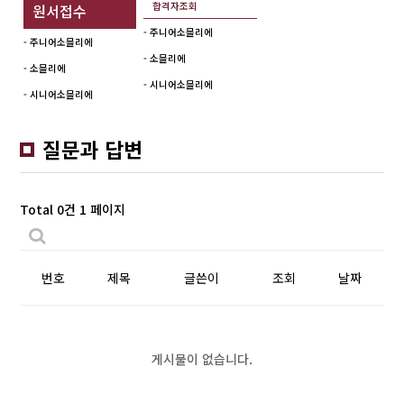
합격자조회
원서접수
- 주니어소믈리에
- 주니어소믈리에
- 소믈리에
- 소믈리에
- 시니어소믈리에
- 시니어소믈리에
질문과 답변
Total 0건
1 페이지
번호
제목
글쓴이
조회
날짜
게시물이 없습니다.