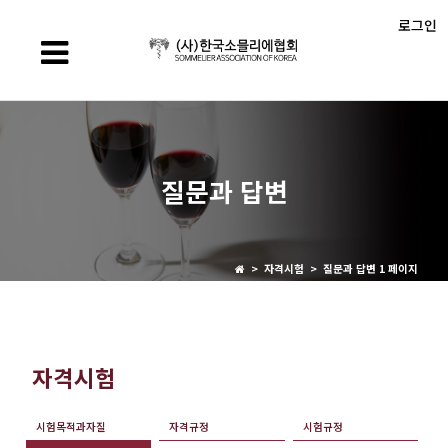
로그인
질문과 답변
> 자격시험 > 질문과 답변 1 페이지
자격시험
시험목적과자질
자격규정
시험규정