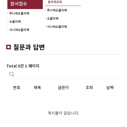
합격자조회
원서접수
- 주니어소믈리에
- 주니어소믈리에
- 소믈리에
- 소믈리에
- 시니어소믈리에
- 시니어소믈리에
질문과 답변
Total 0건
1 페이지
번호
제목
글쓴이
조회
날짜
게시물이 없습니다.