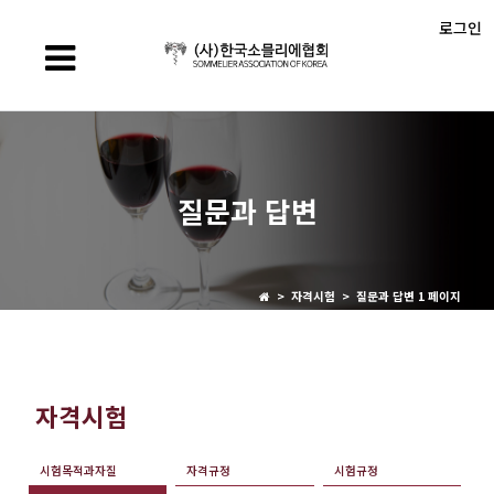
로그인
질문과 답변
> 자격시험 > 질문과 답변 1 페이지
자격시험
시험목적과자질
자격규정
시험규정