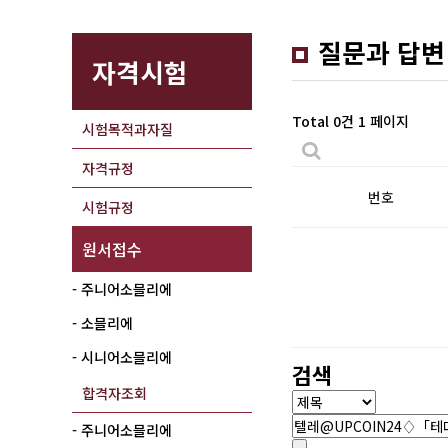
질문과 답변
자격시험
Total 0건
1 페이지
시험목적과자질
자격규정
번호
시험규정
원서접수
- 주니어소믈리에
- 소믈리에
- 시니어소믈리에
검색
합격자조회
- 주니어소믈리에