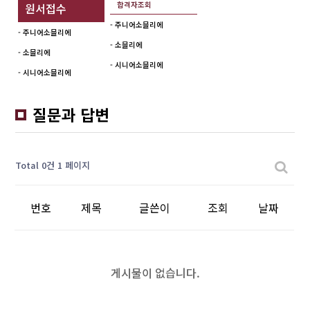
합격자조회
원서접수
- 주니어소믈리에
- 주니어소믈리에
- 소믈리에
- 소믈리에
- 시니어소믈리에
- 시니어소믈리에
질문과 답변
Total 0건
1 페이지
번호
제목
글쓴이
조회
날짜
게시물이 없습니다.