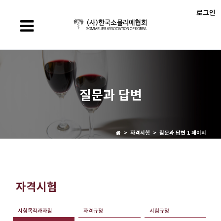
로그인
질문과 답변
> 자격시험 > 질문과 답변 1 페이지
자격시험
시험목적과자질
자격규정
시험규정