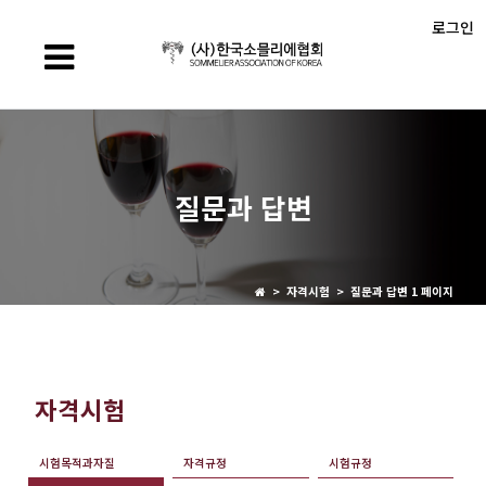
로그인
질문과 답변
> 자격시험 > 질문과 답변 1 페이지
자격시험
시험목적과자질
자격규정
시험규정