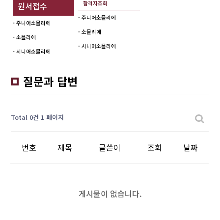
합격자조회
원서접수
- 주니어소믈리에
- 주니어소믈리에
- 소믈리에
- 소믈리에
- 시니어소믈리에
- 시니어소믈리에
질문과 답변
Total 0건
1 페이지
번호
제목
글쓴이
조회
날짜
게시물이 없습니다.