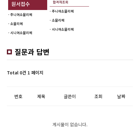
합격자조회
원서접수
- 주니어소믈리에
- 주니어소믈리에
- 소믈리에
- 소믈리에
- 시니어소믈리에
- 시니어소믈리에
질문과 답변
Total 0건
1 페이지
번호
제목
글쓴이
조회
날짜
게시물이 없습니다.