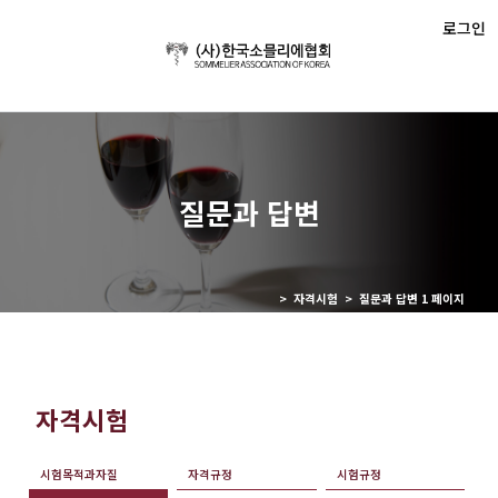
로그인
질문과 답변
> 자격시험 > 질문과 답변 1 페이지
자격시험
시험목적과자질
자격규정
시험규정