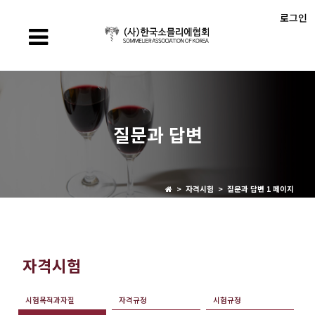
로그인
질문과 답변
> 자격시험 > 질문과 답변 1 페이지
자격시험
시험목적과자질
자격규정
시험규정