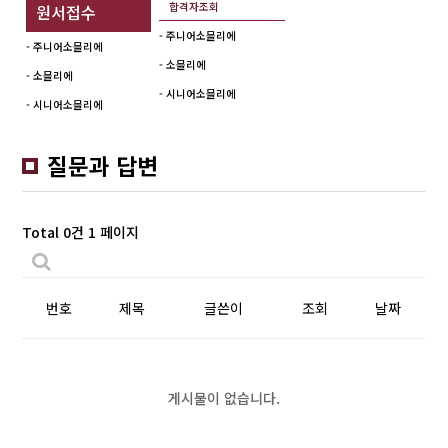
합격자조회
원서접수
- 주니어소믈리에
- 주니어소믈리에
- 소믈리에
- 소믈리에
- 시니어소믈리에
- 시니어소믈리에
질문과 답변
Total 0건
1 페이지
번호
제목
글쓴이
조회
날짜
게시물이 없습니다.