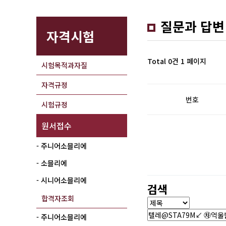
질문과 답변
자격시험
Total 0건
1 페이지
시험목적과자질
자격규정
번호
시험규정
원서접수
- 주니어소믈리에
- 소믈리에
- 시니어소믈리에
검색
합격자조회
- 주니어소믈리에