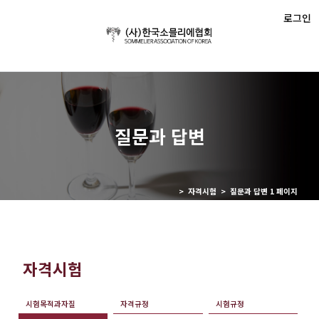
로그인
질문과 답변
> 자격시험 > 질문과 답변 1 페이지
자격시험
시험목적과자질
자격규정
시험규정