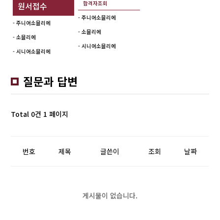
합격자조회
원서접수
- 주니어소믈리에
- 주니어소믈리에
- 소믈리에
- 소믈리에
- 시니어소믈리에
- 시니어소믈리에
질문과 답변
Total 0건
1 페이지
번호
제목
글쓴이
조회
날짜
게시물이 없습니다.