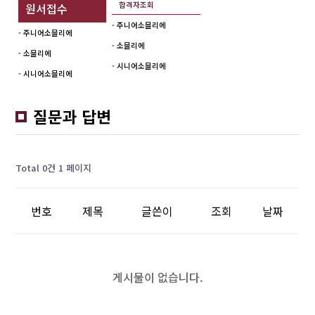
합격자조회
원서접수
- 주니어소믈리에
- 주니어소믈리에
- 소믈리에
- 소믈리에
- 시니어소믈리에
- 시니어소믈리에
질문과 답변
Total 0건
1 페이지
번호
제목
글쓴이
조회
날짜
게시물이 없습니다.