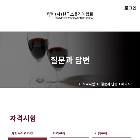
로그인
질문과 답변
> 자격시험 > 질문과 답변 1 페이지
자격시험
시험목적과자질
자격규정
시험규정