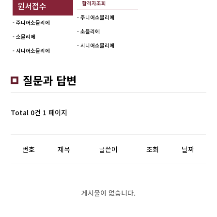
합격자조회
원서접수
- 주니어소믈리에
- 주니어소믈리에
- 소믈리에
- 소믈리에
- 시니어소믈리에
- 시니어소믈리에
질문과 답변
Total 0건
1 페이지
번호
제목
글쓴이
조회
날짜
게시물이 없습니다.