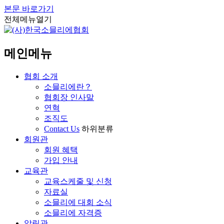
본문 바로가기
전체메뉴열기
메인메뉴
협회 소개
소믈리에란？
협회장 인사말
연혁
조직도
Contact Us
하위분류
회원관
> 자격시험 > 질문과 답변 1 페이지
회원 혜택
가입 안내
교육관
교육스케줄 및 신청
자료실
소믈리에 대회 소식
소믈리에 자격증
알림관