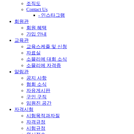
조직도
Contact Us
- 인스타그램
회원관
회원 혜택
가입 안내
교육관
교육스케줄 및 신청
자료실
소믈리에 대회 소식
소믈리에 자격증
알림관
공지 사항
협회 소식
자유게시판
구인 구직
임원진 공간
자격시험
시험목적과자질
자격규정
시험규정