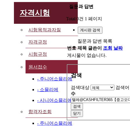
질문과 답변
자격시험
Total 0건
1 페이지
시험목적과자질
게시판 검색
질문과 답변 목록
자격규정
번호
제목
글쓴이
조회
날짜
시험규정
게시물이 없습니다.
원서접수
검색
- 주니어소믈리에
검색대상
검색어
- 소믈리에
수
- 시니어소믈리에
검색
합격자조회
닫기
- 주니어소믈리에