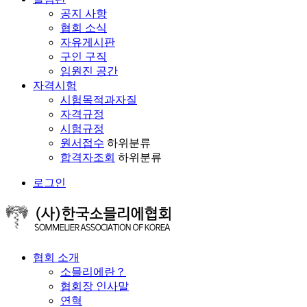
공지 사항
협회 소식
자유게시판
구인 구직
임원진 공간
자격시험
시험목적과자질
자격규정
시험규정
원서접수
하위분류
합격자조회
하위분류
로그인
협회 소개
소믈리에란？
협회장 인사말
연혁