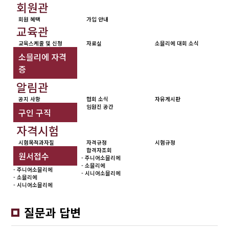
회원관
회원 혜택
가입 안내
교육관
교육스케줄 및 신청
자료실
소믈리에 대회 소식
소믈리에 자격
증
알림관
공지 사항
협회 소식
자유게시판
임원진 공간
구인 구직
자격시험
시험목적과자질
자격규정
시험규정
합격자조회
원서접수
- 주니어소믈리에
- 소믈리에
- 주니어소믈리에
- 시니어소믈리에
- 소믈리에
- 시니어소믈리에
질문과 답변