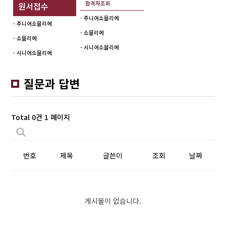
합격자조회
원서접수
- 주니어소믈리에
- 주니어소믈리에
- 소믈리에
- 소믈리에
- 시니어소믈리에
- 시니어소믈리에
질문과 답변
Total 0건
1 페이지
번호
제목
글쓴이
조회
날짜
게시물이 없습니다.