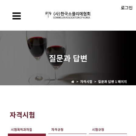
로그인
질문과 답변
> 자격시험 > 질문과 답변 1 페이지
자격시험
시험목적과자질
자격규정
시험규정