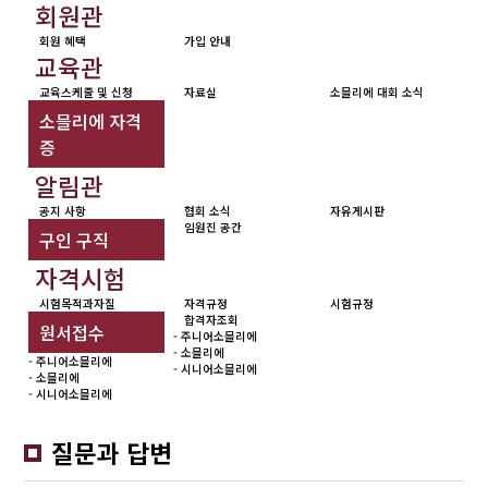
회원관
회원 혜택
가입 안내
교육관
교육스케줄 및 신청
자료실
소믈리에 대회 소식
소믈리에 자격
증
알림관
공지 사항
협회 소식
자유게시판
임원진 공간
구인 구직
자격시험
시험목적과자질
자격규정
시험규정
합격자조회
원서접수
- 주니어소믈리에
- 소믈리에
- 주니어소믈리에
- 시니어소믈리에
- 소믈리에
- 시니어소믈리에
질문과 답변