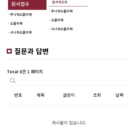
합격자조회
원서접수
- 주니어소믈리에
- 주니어소믈리에
- 소믈리에
- 소믈리에
- 시니어소믈리에
- 시니어소믈리에
질문과 답변
Total 0건
1 페이지
번호
제목
글쓴이
조회
날짜
게시물이 없습니다.