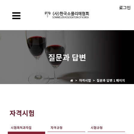
로그인
질문과 답변
> 자격시험 > 질문과 답변 1 페이지
자격시험
시험목적과자질
자격규정
시험규정