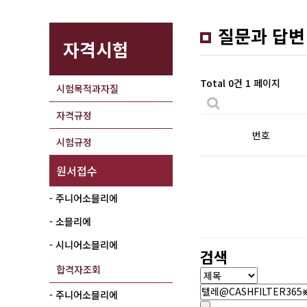
질문과 답변
자격시험
Total 0건
1 페이지
시험목적과자질
자격규정
번호
시험규정
원서접수
- 주니어소믈리에
- 소믈리에
- 시니어소믈리에
검색
합격자조회
- 주니어소믈리에