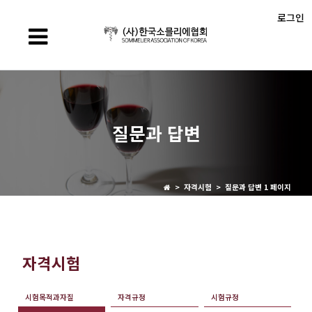
로그인
질문과 답변
> 자격시험 > 질문과 답변 1 페이지
자격시험
시험목적과자질
자격규정
시험규정