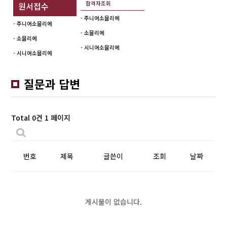
합격자조회
원서접수
- 주니어소믈리에
- 주니어소믈리에
- 소믈리에
- 소믈리에
- 시니어소믈리에
- 시니어소믈리에
질문과 답변
Total 0건
1 페이지
번호
제목
글쓴이
조회
날짜
게시물이 없습니다.