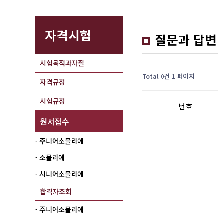
자격시험
질문과 답변
시험목적과자질
Total 0건
1 페이지
자격규정
시험규정
번호
원서접수
- 주니어소믈리에
- 소믈리에
- 시니어소믈리에
합격자조회
- 주니어소믈리에