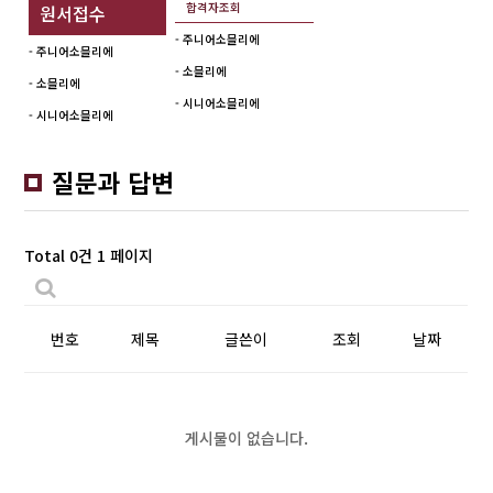
합격자조회
원서접수
- 주니어소믈리에
- 주니어소믈리에
- 소믈리에
- 소믈리에
- 시니어소믈리에
- 시니어소믈리에
질문과 답변
Total 0건
1 페이지
번호
제목
글쓴이
조회
날짜
게시물이 없습니다.