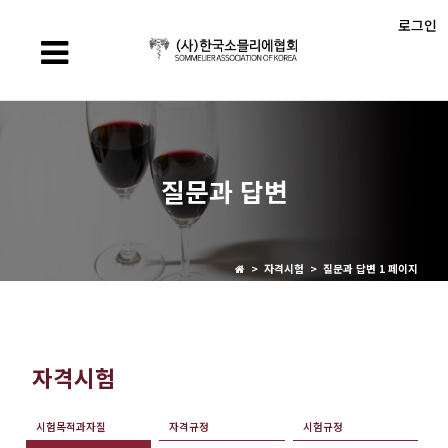
로그인
질문과 답변
> 자격시험 > 질문과 답변 1 페이지
자격시험
시험목적과자질
자격규정
시험규정