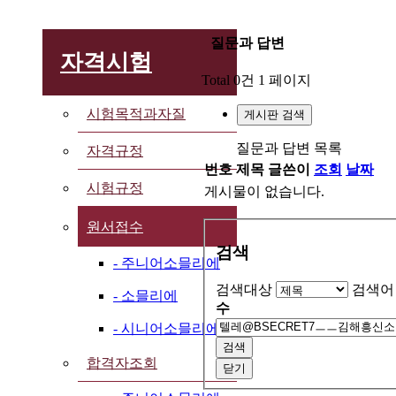
질문과 답변
자격시험
Total 0건
1 페이지
시험목적과자질
게시판 검색
질문과 답변 목록
자격규정
번호
제목
글쓴이
조회
날짜
시험규정
게시물이 없습니다.
원서접수
검색
- 주니어소믈리에
검색대상
검색어
- 소믈리에
수
- 시니어소믈리에
검색
합격자조회
닫기