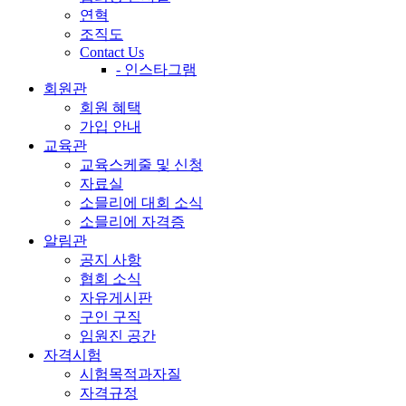
연혁
조직도
Contact Us
- 인스타그램
회원관
회원 혜택
가입 안내
교육관
교육스케줄 및 신청
자료실
소믈리에 대회 소식
소믈리에 자격증
알림관
공지 사항
협회 소식
자유게시판
구인 구직
임원진 공간
자격시험
시험목적과자질
자격규정