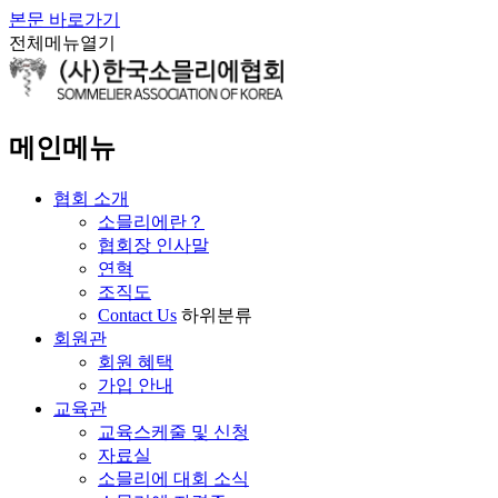
본문 바로가기
전체메뉴열기
메인메뉴
협회 소개
소믈리에란？
협회장 인사말
연혁
조직도
Contact Us
하위분류
> 자격시험 > 질문과 답변 1 페이지
회원관
회원 혜택
가입 안내
교육관
교육스케줄 및 신청
자료실
소믈리에 대회 소식