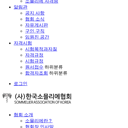
소믈리에 자격증
알림관
공지 사항
협회 소식
자유게시판
구인 구직
임원진 공간
자격시험
시험목적과자질
자격규정
시험규정
원서접수
하위분류
합격자조회
하위분류
로그인
협회 소개
소믈리에란？
협회장 인사말