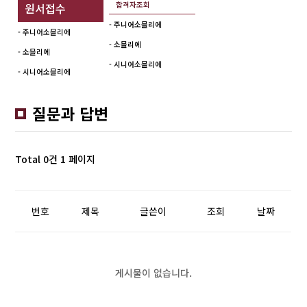
합격자조회
원서접수
- 주니어소믈리에
- 주니어소믈리에
- 소믈리에
- 소믈리에
- 시니어소믈리에
- 시니어소믈리에
질문과 답변
Total 0건
1 페이지
번호
제목
글쓴이
조회
날짜
게시물이 없습니다.