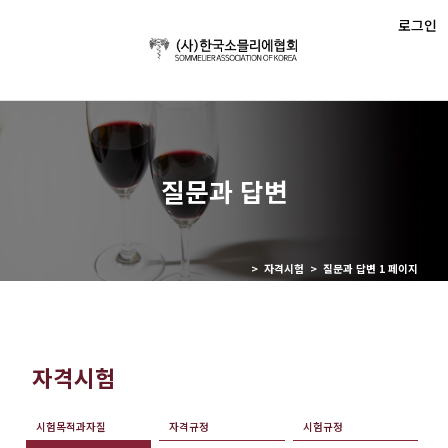
로그인
질문과 답변
> 자격시험 > 질문과 답변 1 페이지
자격시험
시험목적과자질
자격규정
시험규정