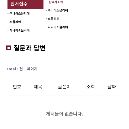
합격자조회
원서접수
- 주니어소믈리에
- 주니어소믈리에
- 소믈리에
- 소믈리에
- 시니어소믈리에
- 시니어소믈리에
질문과 답변
Total 0건
1 페이지
번호
제목
글쓴이
조회
날짜
게시물이 없습니다.