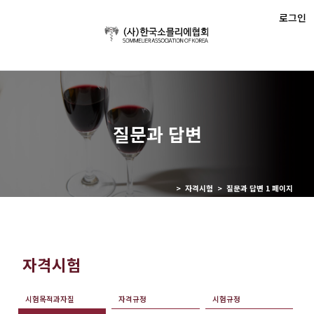
로그인
질문과 답변
> 자격시험 > 질문과 답변 1 페이지
자격시험
시험목적과자질
자격규정
시험규정