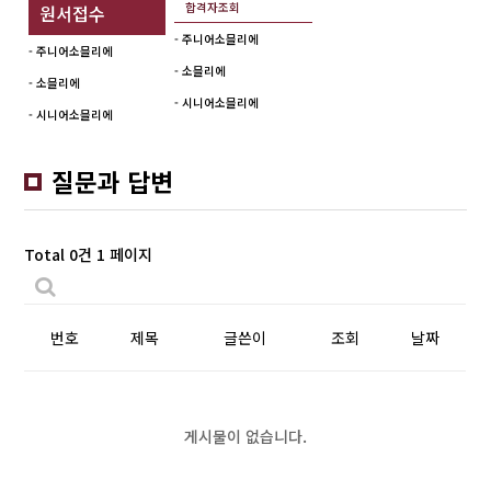
합격자조회
원서접수
- 주니어소믈리에
- 주니어소믈리에
- 소믈리에
- 소믈리에
- 시니어소믈리에
- 시니어소믈리에
질문과 답변
Total 0건
1 페이지
번호
제목
글쓴이
조회
날짜
게시물이 없습니다.