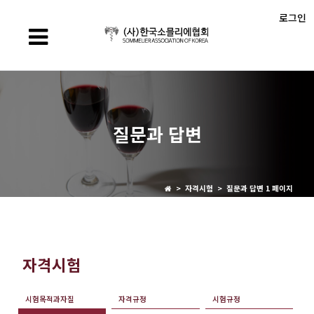
로그인
질문과 답변
> 자격시험 > 질문과 답변 1 페이지
자격시험
시험목적과자질
자격규정
시험규정