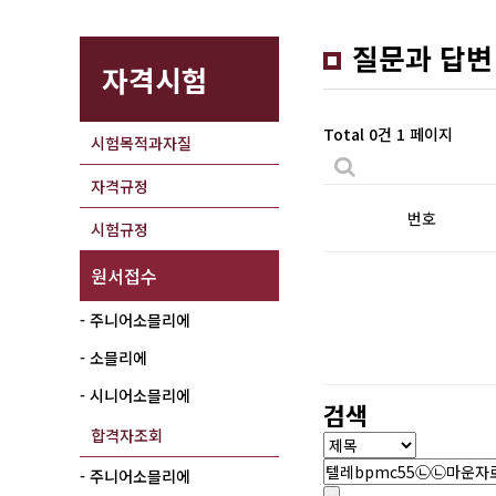
질문과 답변
자격시험
Total 0건
1 페이지
시험목적과자질
자격규정
번호
시험규정
원서접수
- 주니어소믈리에
- 소믈리에
- 시니어소믈리에
검색
합격자조회
- 주니어소믈리에