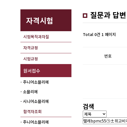
질문과 답변
자격시험
Total 0건
1 페이지
시험목적과자질
자격규정
번호
시험규정
원서접수
- 주니어소믈리에
- 소믈리에
- 시니어소믈리에
검색
합격자조회
- 주니어소믈리에