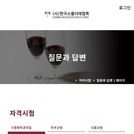
로그인
질문과 답변
> 자격시험 > 질문과 답변 1 페이지
자격시험
시험목적과자질
자격규정
시험규정