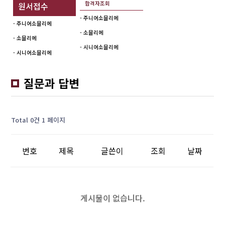
합격자조회
원서접수
- 주니어소믈리에
- 주니어소믈리에
- 소믈리에
- 소믈리에
- 시니어소믈리에
- 시니어소믈리에
질문과 답변
Total 0건
1 페이지
번호
제목
글쓴이
조회
날짜
게시물이 없습니다.