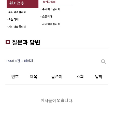
합격자조회
원서접수
- 주니어소믈리에
- 주니어소믈리에
- 소믈리에
- 소믈리에
- 시니어소믈리에
- 시니어소믈리에
질문과 답변
Total 0건
1 페이지
번호
제목
글쓴이
조회
날짜
게시물이 없습니다.