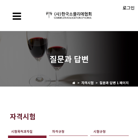
로그인
질문과 답변
> 자격시험 > 질문과 답변 1 페이지
자격시험
시험목적과자질
자격규정
시험규정