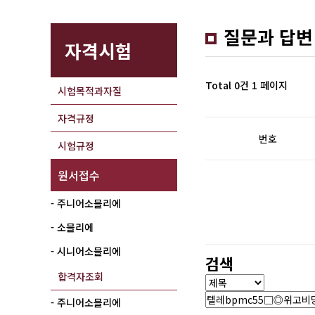
질문과 답변
자격시험
Total 0건
1 페이지
시험목적과자질
자격규정
번호
시험규정
원서접수
- 주니어소믈리에
- 소믈리에
- 시니어소믈리에
검색
합격자조회
- 주니어소믈리에