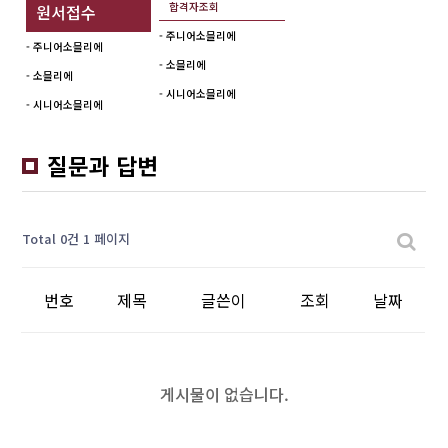
합격자조회
원서접수
- 주니어소믈리에
- 주니어소믈리에
- 소믈리에
- 소믈리에
- 시니어소믈리에
- 시니어소믈리에
질문과 답변
Total 0건
1 페이지
번호
제목
글쓴이
조회
날짜
게시물이 없습니다.