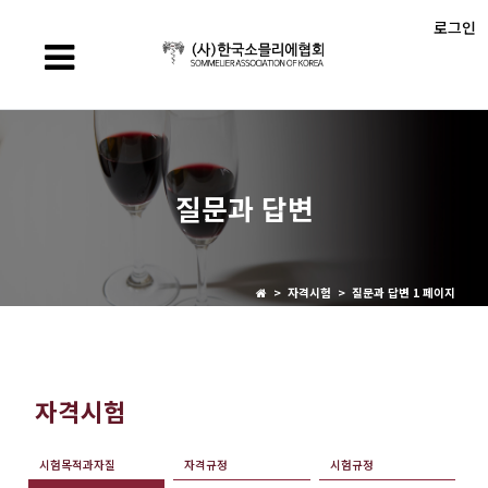
로그인
질문과 답변
> 자격시험 > 질문과 답변 1 페이지
자격시험
시험목적과자질
자격규정
시험규정