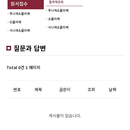
합격자조회
원서접수
- 주니어소믈리에
- 주니어소믈리에
- 소믈리에
- 소믈리에
- 시니어소믈리에
- 시니어소믈리에
질문과 답변
Total 0건
1 페이지
번호
제목
글쓴이
조회
날짜
게시물이 없습니다.