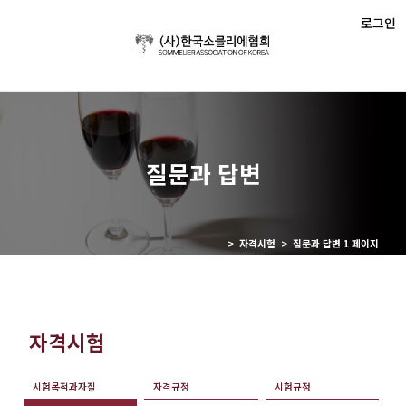
로그인
질문과 답변
> 자격시험 > 질문과 답변 1 페이지
자격시험
시험목적과자질
자격규정
시험규정