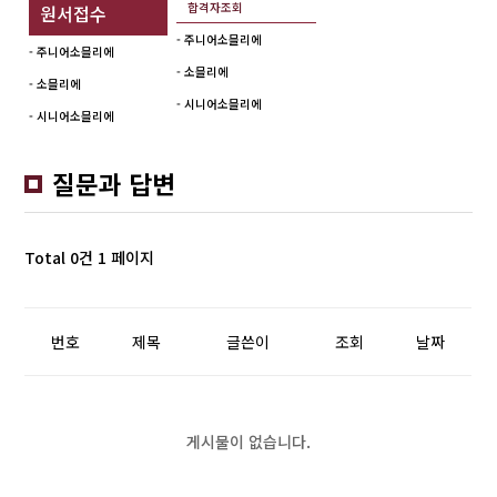
합격자조회
원서접수
- 주니어소믈리에
- 주니어소믈리에
- 소믈리에
- 소믈리에
- 시니어소믈리에
- 시니어소믈리에
질문과 답변
Total 0건
1 페이지
번호
제목
글쓴이
조회
날짜
게시물이 없습니다.